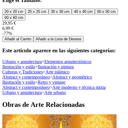
Elige el Tamaño:
20 x 20 cm
25 x 25 cm
30 x 30 cm
40 x 40 cm
50 x 50 cm
60 x 60 cm
29,95 €
6,99 €
-77%
Añadir al Carrito
Añadir a la Lista de Deseos
Este artículo aparece en las siguientes categorías:
Urbano y arquitectura
>
Elementos arquitectónicos
Ilustración y estilo
>
Ilustración y pintura
Culturas y Tradiciones
>
Arte islámico
Abstract y contemporáneo
>
Abstract y geométrico
Ilustración y estilo
>
Retro y vintage
Abstract y contemporáneo
>
Arte moderno y técnica mixta
Urbano y arquitectura
>
Arte urbano
Obras de Arte Relacionadas