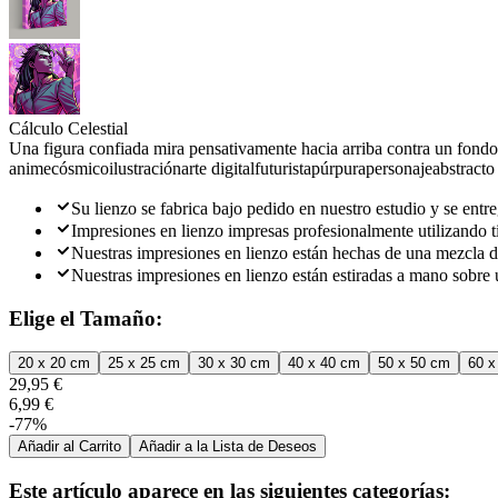
Cálculo Celestial
Una figura confiada mira pensativamente hacia arriba contra un fond
anime
cósmico
ilustración
arte digital
futurista
púrpura
personaje
abstracto
Su lienzo se fabrica bajo pedido en nuestro estudio y se entre
Impresiones en lienzo impresas profesionalmente utilizando ti
Nuestras impresiones en lienzo están hechas de una mezcla d
Nuestras impresiones en lienzo están estiradas a mano sobre 
Elige el Tamaño:
20 x 20 cm
25 x 25 cm
30 x 30 cm
40 x 40 cm
50 x 50 cm
60 x
29,95 €
6,99 €
-77%
Añadir al Carrito
Añadir a la Lista de Deseos
Este artículo aparece en las siguientes categorías: