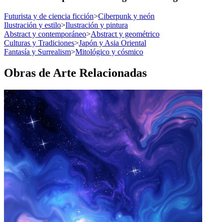
Futurista y de ciencia ficción
>
Ciberpunk y neón
Ilustración y estilo
>
Ilustración y pintura
Abstract y contemporáneo
>
Abstract y geométrico
Culturas y Tradiciones
>
Japón y Asia Oriental
Fantasía y Surrealism
>
Mitológico y cósmico
Obras de Arte Relacionadas