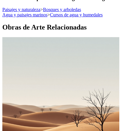
Paisajes y naturaleza
>
Bosques y arboledas
Agua y paisajes marinos
>
Cursos de agua y humedales
Obras de Arte Relacionadas