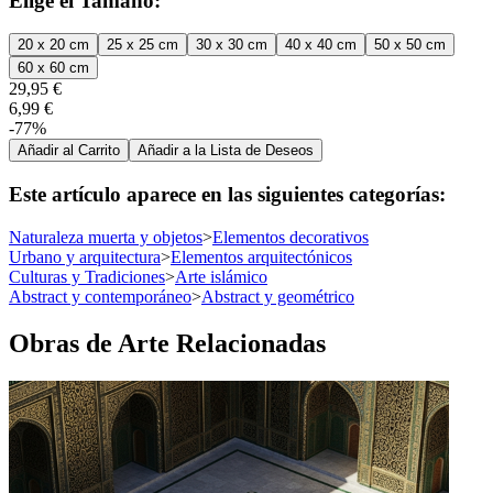
Elige el Tamaño:
20 x 20 cm
25 x 25 cm
30 x 30 cm
40 x 40 cm
50 x 50 cm
60 x 60 cm
29,95 €
6,99 €
-77%
Añadir al Carrito
Añadir a la Lista de Deseos
Este artículo aparece en las siguientes categorías:
Naturaleza muerta y objetos
>
Elementos decorativos
Urbano y arquitectura
>
Elementos arquitectónicos
Culturas y Tradiciones
>
Arte islámico
Abstract y contemporáneo
>
Abstract y geométrico
Obras de Arte Relacionadas