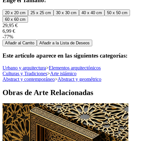
Elige el Tamaño:
20 x 20 cm
25 x 25 cm
30 x 30 cm
40 x 40 cm
50 x 50 cm
60 x 60 cm
29,95 €
6,99 €
-77%
Añadir al Carrito
Añadir a la Lista de Deseos
Este artículo aparece en las siguientes categorías:
Urbano y arquitectura
>
Elementos arquitectónicos
Culturas y Tradiciones
>
Arte islámico
Abstract y contemporáneo
>
Abstract y geométrico
Obras de Arte Relacionadas