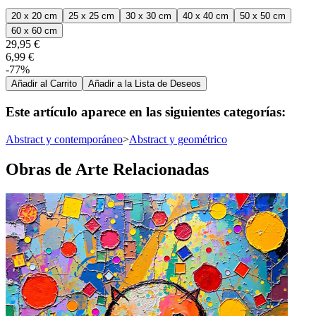
20 x 20 cm
25 x 25 cm
30 x 30 cm
40 x 40 cm
50 x 50 cm
60 x 60 cm
29,95 €
6,99 €
-77%
Añadir al Carrito
Añadir a la Lista de Deseos
Este artículo aparece en las siguientes categorías:
Abstract y contemporáneo
>
Abstract y geométrico
Obras de Arte Relacionadas