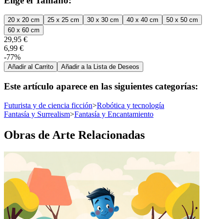
Elige el Tamaño:
20 x 20 cm
25 x 25 cm
30 x 30 cm
40 x 40 cm
50 x 50 cm
60 x 60 cm
29,95 €
6,99 €
-77%
Añadir al Carrito
Añadir a la Lista de Deseos
Este artículo aparece en las siguientes categorías:
Futurista y de ciencia ficción
>
Robótica y tecnología
Fantasía y Surrealism
>
Fantasía y Encantamiento
Obras de Arte Relacionadas