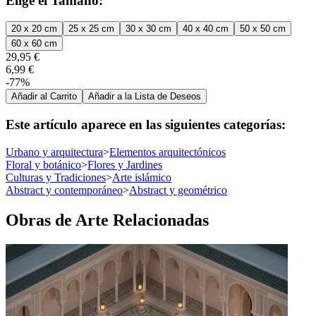
Elige el Tamaño:
20 x 20 cm
25 x 25 cm
30 x 30 cm
40 x 40 cm
50 x 50 cm
60 x 60 cm
29,95 €
6,99 €
-77%
Añadir al Carrito
Añadir a la Lista de Deseos
Este artículo aparece en las siguientes categorías:
Urbano y arquitectura
>
Elementos arquitectónicos
Floral y botánico
>
Flores y Jardines
Culturas y Tradiciones
>
Arte islámico
Abstract y contemporáneo
>
Abstract y geométrico
Obras de Arte Relacionadas