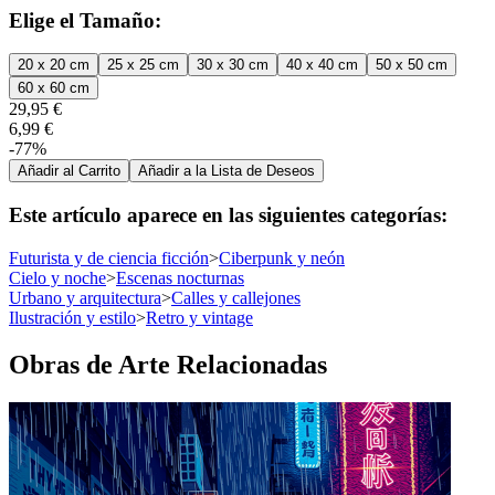
Elige el Tamaño:
20 x 20 cm
25 x 25 cm
30 x 30 cm
40 x 40 cm
50 x 50 cm
60 x 60 cm
29,95 €
6,99 €
-77%
Añadir al Carrito
Añadir a la Lista de Deseos
Este artículo aparece en las siguientes categorías:
Futurista y de ciencia ficción
>
Ciberpunk y neón
Cielo y noche
>
Escenas nocturnas
Urbano y arquitectura
>
Calles y callejones
Ilustración y estilo
>
Retro y vintage
Obras de Arte Relacionadas