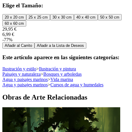
Elige el Tamaño:
20 x 20 cm
25 x 25 cm
30 x 30 cm
40 x 40 cm
50 x 50 cm
60 x 60 cm
29,95 €
6,99 €
-77%
Añadir al Carrito
Añadir a la Lista de Deseos
Este artículo aparece en las siguientes categorías:
Ilustración y estilo
>
Ilustración y pintura
Paisajes y naturaleza
>
Bosques y arboledas
Agua y paisajes marinos
>
Vida marina
Agua y paisajes marinos
>
Cursos de agua y humedales
Obras de Arte Relacionadas