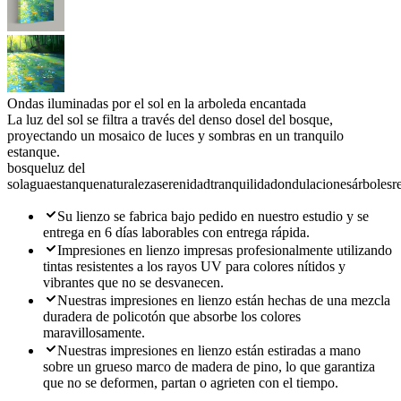
Ondas iluminadas por el sol en la arboleda encantada
La luz del sol se filtra a través del denso dosel del bosque,
proyectando un mosaico de luces y sombras en un tranquilo
estanque.
bosque
luz del
sol
agua
estanque
naturaleza
serenidad
tranquilidad
ondulaciones
árboles
r
Su lienzo se fabrica bajo pedido en nuestro estudio y se
entrega en 6 días laborables con entrega rápida.
Impresiones en lienzo impresas profesionalmente utilizando
tintas resistentes a los rayos UV para colores nítidos y
vibrantes que no se desvanecen.
Nuestras impresiones en lienzo están hechas de una mezcla
duradera de policotón que absorbe los colores
maravillosamente.
Nuestras impresiones en lienzo están estiradas a mano
sobre un grueso marco de madera de pino, lo que garantiza
que no se deformen, partan o agrieten con el tiempo.