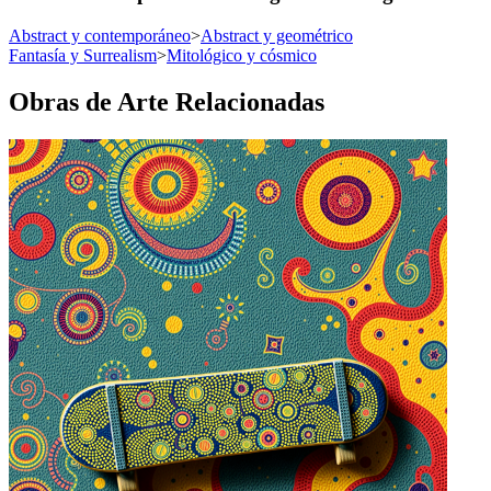
Abstract y contemporáneo
>
Abstract y geométrico
Fantasía y Surrealism
>
Mitológico y cósmico
Obras de Arte Relacionadas