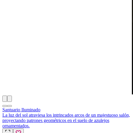
Santuario Iluminado
La luz del sol atraviesa los intrincados arcos de un majestuoso salón,
proyectando patrones geométricos en el suelo de azulejos
ornamentados.