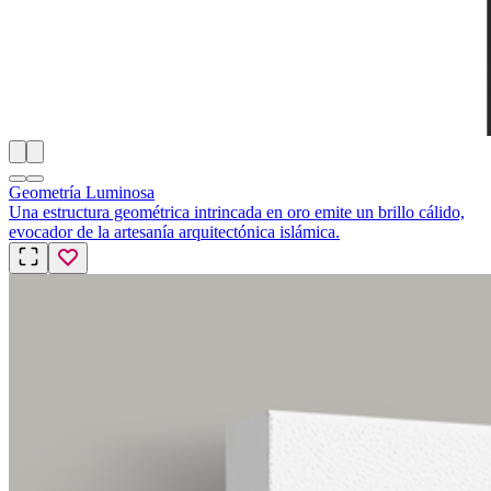
Geometría Luminosa
Una estructura geométrica intrincada en oro emite un brillo cálido,
evocador de la artesanía arquitectónica islámica.