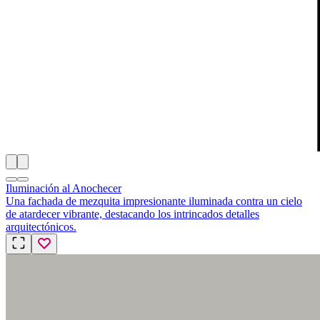
Iluminación al Anochecer
Una fachada de mezquita impresionante iluminada contra un cielo
de atardecer vibrante, destacando los intrincados detalles
arquitectónicos.