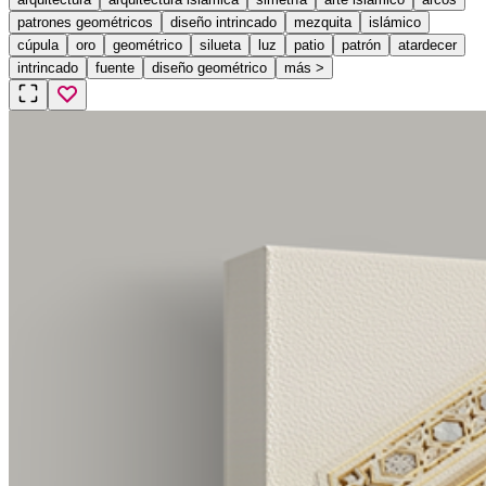
patrones geométricos
diseño intrincado
mezquita
islámico
cúpula
oro
geométrico
silueta
luz
patio
patrón
atardecer
intrincado
fuente
diseño geométrico
más
>