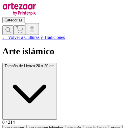
Categorías
←
Volver a
Culturas y Tradiciones
Arte islámico
Tamaño de Lienzo
:
20 x 20 cm
0
/
214
arquitectura
arquitectura islámica
simetría
arte islámico
arcos