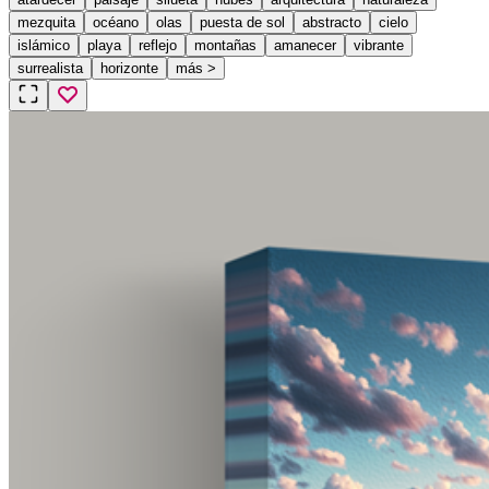
mezquita
océano
olas
puesta de sol
abstracto
cielo
islámico
playa
reflejo
montañas
amanecer
vibrante
surrealista
horizonte
más
>