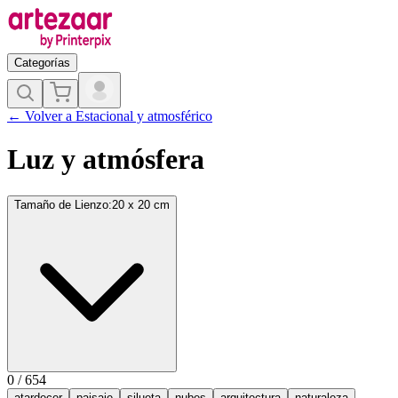
Categorías
←
Volver a
Estacional y atmosférico
Luz y atmósfera
Tamaño de Lienzo
:
20 x 20 cm
0
/
654
atardecer
paisaje
silueta
nubes
arquitectura
naturaleza