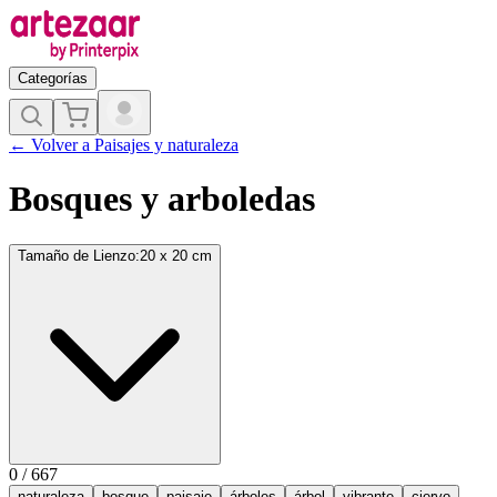
Categorías
←
Volver a
Paisajes y naturaleza
Bosques y arboledas
Tamaño de Lienzo
:
20 x 20 cm
0
/
667
naturaleza
bosque
paisaje
árboles
árbol
vibrante
ciervo