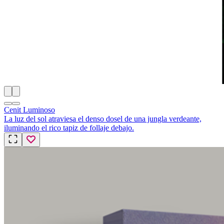
Cenit Luminoso
La luz del sol atraviesa el denso dosel de una jungla verdeante,
iluminando el rico tapiz de follaje debajo.