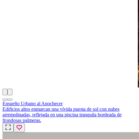
Ensueño Urbano al Anochecer
Edificios altos enmarcan una vívida puesta de sol con nubes
arremolinadas, reflejada en una piscina tranquila bordeada de
frondosas palmeras.