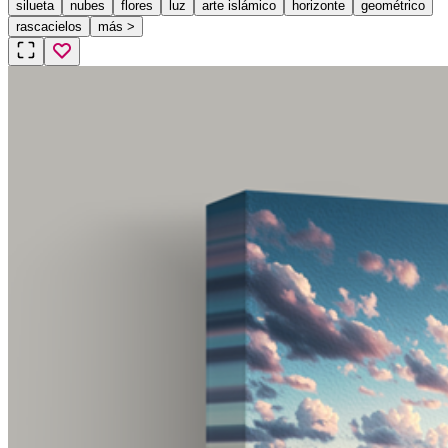
silueta
nubes
flores
luz
arte islámico
horizonte
geométrico
rascacielos
más
>